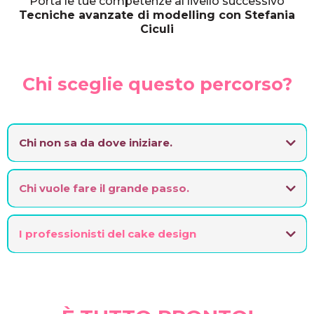
Porta le tue competenze al livello successivo
Tecniche avanzate di modelling con Stefania
Ciculi
Chi sceglie questo percorso?
Chi non sa da dove iniziare.
Corsi a domicilio ti accompagna dalla conoscenza della materia prima
fino ala creazione dei tuoi lavori.
Chi vuole fare il grande passo.
Se hai passione e sei un esperto autodidatta, troverai per te i corsi di livello
avanzato per metterti alla priova sul serio. Confrontati con i veri maestri.
I professionisti del cake design
Esistono diverti in questo settore ma quanti di questi sanno veramente
valorizzare il loro lavoro?
Se il tuo sogno e di guadagnare davvero dalla tua passione hai proprio
bisogno dei nostri corsi di marketing!