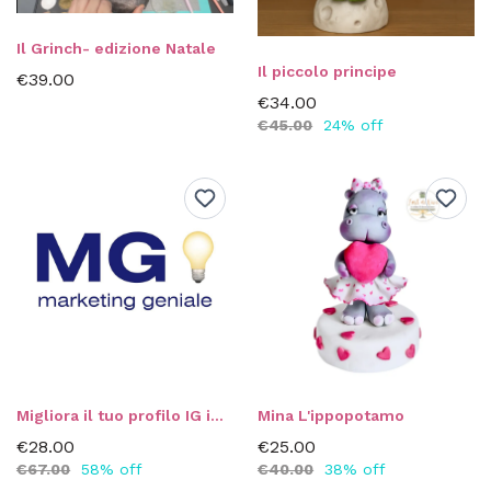
Il Grinch- edizione Natale
Il piccolo principe
€39.00
€34.00
€45.00
24% off
Migliora il tuo profilo IG in 30 min. - per Cake Designer
Mina L'ippopotamo
€28.00
€25.00
€67.00
58% off
€40.00
38% off