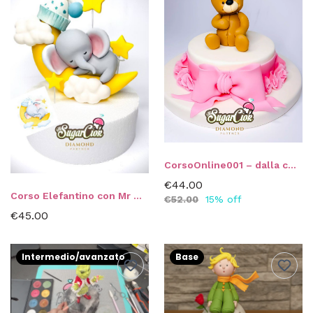
CorsoOnline001 – dalla copertura al modelling di Mr. Sugar Ciok
€44.00
Corso Elefantino con Mr Sugar Ciok
€52.00
15% off
€45.00
Intermedio/avanzato
Base