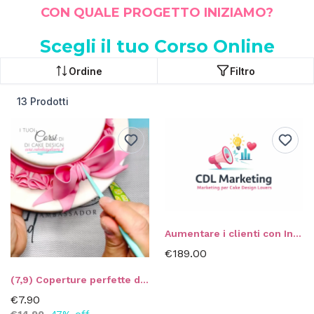
CON QUALE PROGETTO INIZIAMO?
Scegli il tuo Corso Online
Ordine
Filtro
13 Prodotti
Aumentare i clienti con Instagram
€189.00
(7,9) Coperture perfette di Mr. SugarCiok
€7.90
€14.90
47% off